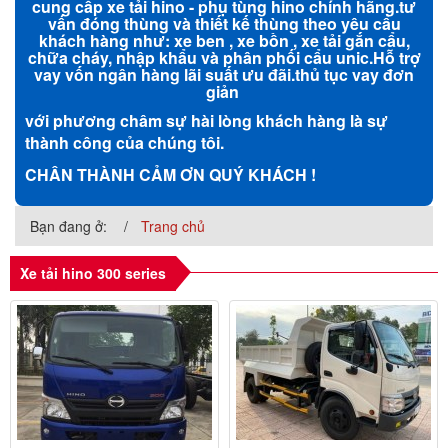
cung cấp xe tải hino - phụ tùng hino chính hãng.tư
vấn đóng thùng và thiết kế thùng theo yêu cẩu
khách hàng như: xe ben , xe bồn , xe tải gắn cẩu,
chữa cháy, nhập khẩu và phân phối cẩu unic.Hỗ trợ
vay vốn ngân hàng lãi suất ưu đãi.thủ tục vay đơn
giản
với phương châm sự hài lòng khách hàng là sự
thành công của chúng tôi.
CHÂN THÀNH CẢM ƠN QUÝ KHÁCH !
Bạn đang ở:
Trang chủ
Xe tải hino 300 series