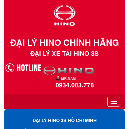
ĐẠI LÝ HINO CHÍNH HÃNG
ĐẠI LÝ XE TẢI HINO 3S
Toggle
navigati
ĐẠI LÝ HINO 3S HỒ CHÍ MINH