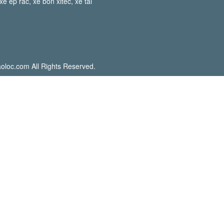
e ép rác, xe bồn xitec, xe tải
oloc.com All Rights Reserved.