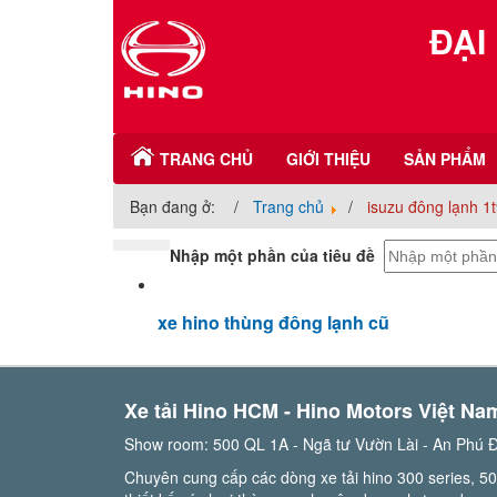
ĐẠI
TRANG CHỦ
GIỚI THIỆU
SẢN PHẨM
Bạn đang ở:
Trang chủ
isuzu đông lạnh 1
Nhập một phần của tiêu đề
xe hino thùng đông lạnh cũ
Xe tải Hino HCM - Hino Motors Việt Na
Show room: 500 QL 1A - Ngã tư Vườn Lài - An Phú 
Chuyên cung cấp các dòng xe tải hino 300 series, 50