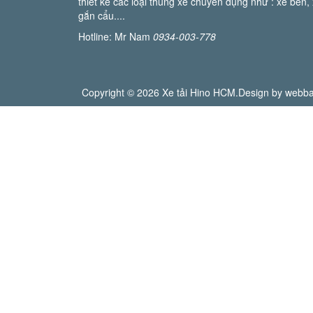
thiết kế các loại thùng xe chuyên dụng như : xe ben, x
gắn cẩu....
Hotline: Mr Nam
0934-003-778
Copyright © 2026 Xe tải Hino HCM.Design by webba