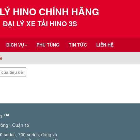
 LÝ HINO CHÍNH HÃNG
ĐẠI LÝ XE TẢI HINO 3S
DỊCH VỤ
PHỤ TÙNG
TIN TỨC
LIÊN HỆ
t9
m ™️
Đông - Quận 12
0 series, 700 series, đóng và