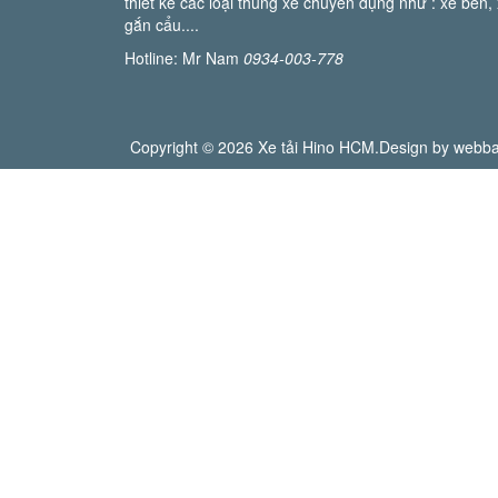
thiết kế các loại thùng xe chuyên dụng như : xe ben, x
gắn cẩu....
Hotline: Mr Nam
0934-003-778
Copyright © 2026 Xe tải Hino HCM.Design by webba