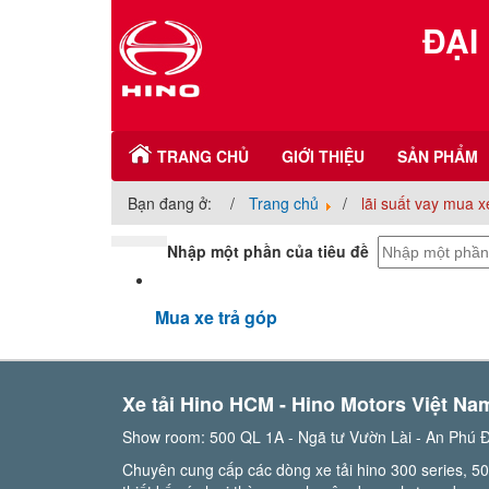
ĐẠI
TRANG CHỦ
GIỚI THIỆU
SẢN PHẨM
Bạn đang ở:
Trang chủ
lãi suất vay mua xe
Nhập một phần của tiêu đề
Mua xe trả góp
Xe tải Hino HCM - Hino Motors Việt Na
Show room: 500 QL 1A - Ngã tư Vườn Lài - An Phú 
Chuyên cung cấp các dòng xe tải hino 300 series, 50