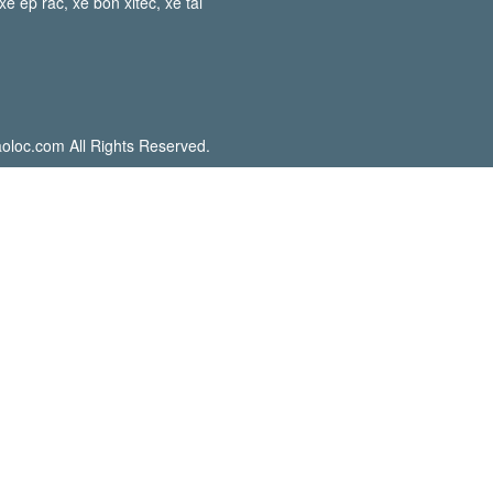
e ép rác, xe bồn xitec, xe tải
oloc.com All Rights Reserved.