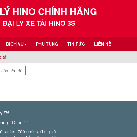
 LÝ HINO CHÍNH HÃNG
ĐẠI LÝ XE TẢI HINO 3S
DỊCH VỤ
PHỤ TÙNG
TIN TỨC
LIÊN HỆ
 tải
m ™️
Đông - Quận 12
0 series, 700 series, đóng và