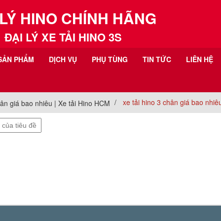
 LÝ HINO CHÍNH HÃNG
ĐẠI LÝ XE TẢI HINO 3S
SẢN PHẨM
DỊCH VỤ
PHỤ TÙNG
TIN TỨC
LIÊN HỆ
xe tải hino 3 chân giá bao nhiê