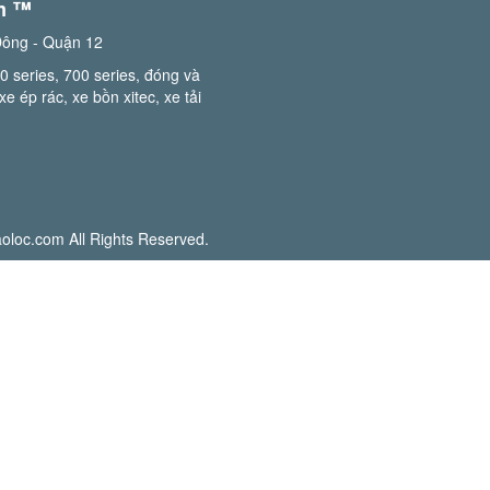
m ™️
Đông - Quận 12
0 series, 700 series, đóng và
e ép rác, xe bồn xitec, xe tải
oloc.com All Rights Reserved.