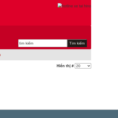
u
Hiển thị #