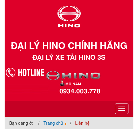
ĐẠI LÝ HINO CHÍNH HÃNG
ĐẠI LÝ XE TẢI HINO 3S
Toggle
navigati
Bạn đang ở:
Trang chủ
Liên hệ