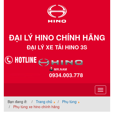
ĐẠI LÝ HINO CHÍNH HÃNG
ĐẠI LÝ XE TẢI HINO 3S
Toggle
navigati
Bạn đang ở:
Trang chủ
Phụ tùng
Phụ tùng xe hino chính hãng