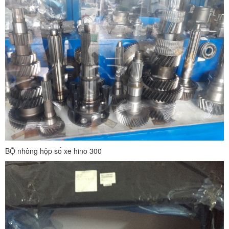
BỘ nhông hộp số xe hino 300