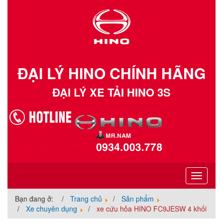
ĐẠI LÝ HINO CHÍNH HÃNG
ĐẠI LÝ XE TẢI HINO 3S
Toggle
navigati
Bạn đang ở:
Trang chủ
Sản phẩm
Xe chuyên dụng
xe cứu hỏa HINO FC9JESW 4 khối