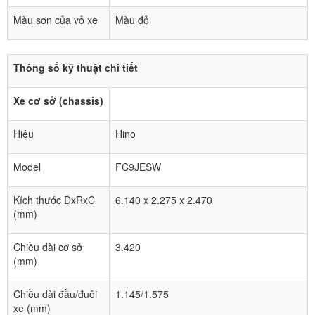
Màu sơn của vỏ xe
Màu đỏ
Thông số kỹ thuật chi tiết
Xe cơ sở (chassis)
Hiệu
Hino
Model
FC9JESW
Kích thước DxRxC
6.140 x 2.275 x 2.470
(mm)
Chiều dài cơ sở
3.420
(mm)
Chiều dài đầu/đuôi
1.145/1.575
xe (mm)