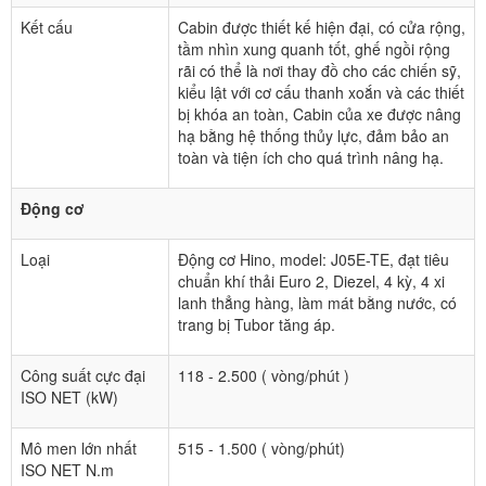
Kết cấu
Cabin được thiết kế hiện đại, có cửa rộng,
tầm nhìn xung quanh tốt, ghế ngồi rộng
rãi có thể là nơi thay đồ cho các chiến sỹ,
kiểu lật với cơ cấu thanh xoắn và các thiết
bị khóa an toàn, Cabin của xe được nâng
hạ bằng hệ thống thủy lực, đảm bảo an
toàn và tiện ích cho quá trình nâng hạ.
Động cơ
Loại
Động cơ Hino, model: J05E-TE, đạt tiêu
chuẩn khí thải Euro 2, Diezel, 4 kỳ, 4 xi
lanh thẳng hàng, làm mát bằng nước, có
trang bị Tubor tăng áp.
Công suất cực đại
118 - 2.500 ( vòng/phút )
ISO NET (kW)
Mô men lớn nhất
515 - 1.500 ( vòng/phút)
ISO NET N.m