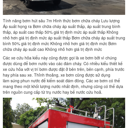
Tính năng bơm hút sâu 7m Hình thức bơm chữa cháy Lưu lượng
Áp suất họng ra Bơm chữa cháy áp suất thấp, áp suất trung bình
thấp, áp suất cao thấp 50% giá trị định mức áp suất thấp Không
nhỏ hơn giá trị định mức áp suất thấp Bơm chữa cháy áp suất trung
bình 50% giá trị định mức Không nhỏ hơn giá trị định mức Bơm
chữa cháy áp suất cao Không nhỏ hơn giá trị định mức
Các xe cứu hỏa kiểu này cũng được gọi là xe bơm bởi vì chúng
được dùng để bơm nước vào các đám cháy. Có nhiều kiểu thiết kế
xe cứu hỏa với vị trí bơm được đặt ở bên trên, bên cạnh, phía trước
hay phía sau xe. Thỉnh thoảng, xe bơm cũng được sử dụng
làm súng phun nước để kiểm soát đám đông. Các xe bơm có thể
mang theo một khối lượng nước nhất định, nhưng cũng có thể dựa
trên nguồn cung cấp từ trụ nước hay bể nước cứu hoả.