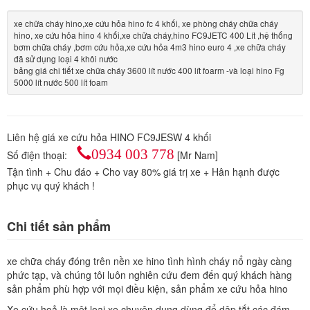
xe chữa cháy hino,xe cứu hỏa hino fc 4 khối, xe phòng cháy chữa cháy
hino, xe cứu hỏa hino 4 khối,xe chữa cháy,hino FC9JETC 400 Lít ,hệ thống
bơm chữa cháy ,bơm cứu hỏa,xe cứu hỏa 4m3 hino euro 4 ,xe chữa cháy
đã sử dụng loại 4 khôi nước
bảng giá chi tiết xe chữa cháy 3600 lít nước 400 lít foarm -và loại hino Fg
5000 lít nước 500 lít foam
Liên hệ giá xe cứu hỏa HINO FC9JESW 4 khối
0934 003 778
Số điện thoại:
[Mr Nam]
Tận tình + Chu đáo + Cho vay 80% giá trị xe + Hân hạnh được
phục vụ quý khách !
Chi tiết sản phẩm
xe chữa cháy đóng trên nền xe hino tình hình cháy nổ ngày càng
phức tạp, và chúng tôi luôn nghiên cứu đem đến quý khách hàng
sản phẩm phù hợp với mọi điều kiện, sản phẩm xe cứu hỏa hino
Xe cứu hoả là một loại xe chuyên dụng dùng để dập tắt các đám