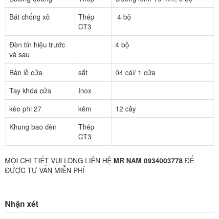
Bát chống xô
Thép
4 bộ
CT3
Đèn tín hiệu trước
4 bộ
và sau
Bản lề cửa
sắt
04 cái/ 1 cửa
Tay khóa cửa
Inox
kèo phi 27
kẽm
12 cây
Khung bao đèn
Thép
CT3
MỌI CHI TIẾT VUI LÒNG LIÊN HỆ
MR NAM 0934003778
ĐỂ
ĐƯỢC TƯ VẤN MIỄN PHÍ
Nhận xét