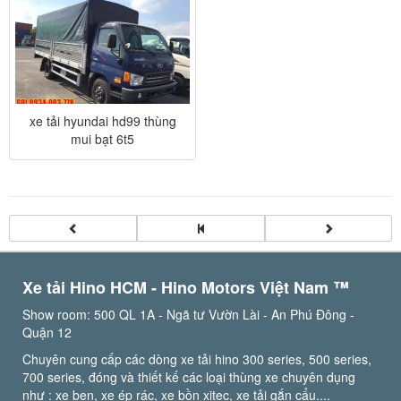
xe tải hyundai hd99 thùng
mui bạt 6t5
Xe tải Hino HCM - Hino Motors Việt Nam ™️
Show room: 500 QL 1A - Ngã tư Vườn Lài - An Phú Đông -
Quận 12
Chuyên cung cấp các dòng xe tải hino 300 series, 500 series,
700 series, đóng và thiết kế các loại thùng xe chuyên dụng
như : xe ben, xe ép rác, xe bồn xitec, xe tải gắn cẩu....