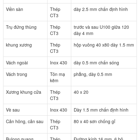
Viền sàn
Thép
dày 2.5 mm chấn định hình
CT3
Trụ đứng thùng
Thép
trước và sau U100 giữa 120
CT3
dày 4 mm
khung xương
Thép
hộp vuông 40 x80 dày 1.5 mm
CT3
Vách ngoài
Inox 430
dày 0.5 mm chấn sóng
Vách trong
Tôn mạ
phẳng, dày 0.5 mm
kẽm
Xương khung cửa
Thép
40 x 20
CT3
Vè sau
Inox 430
Dày 1.5 mm chấn định hình
Cản hông, cản sau
Thép
80 x 40 sơn chống gỉ
CT3
Bulong quang
Thép
Đường kính 16 mm, 6 bộ