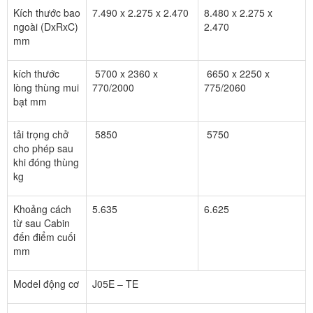
Kích thước bao
7.490 x 2.275 x 2.470
8.480 x 2.275 x
ngoài (DxRxC)
2.470
mm
kích thước
5700 x 2360 x
6650 x 2250 x
lòng thùng mui
770/2000
775/2060
bạt mm
tải trọng chở
5850
5750
cho phép sau
khi đóng thùng
kg
Khoảng cách
5.635
6.625
từ sau Cabin
đến điểm cuối
mm
Model động cơ
J05E – TE