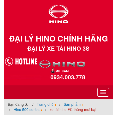
ĐẠI LÝ HINO CHÍNH HÃNG
ĐẠI LÝ XE TẢI HINO 3S
Toggle
navigati
Bạn đang ở:
Trang chủ
Sản phẩm
Hino 500 series
xe tải hino FC thùng mui bạt