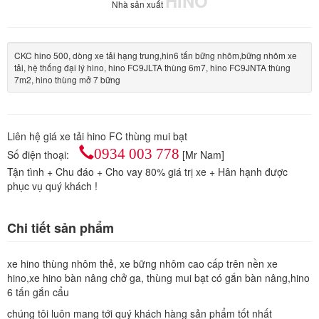
HINO
Nhà sản xuất
CKC hino 500, dòng xe tải hạng trung,hin6 tấn bững nhôm,bững nhôm xe
tải, hệ thống đại lý hino, hino FC9JLTA thùng 6m7, hino FC9JNTA thùng
7m2, hino thùng mở 7 bững
Liên hệ giá xe tải hino FC thùng mui bạt
0934 003 778
Số điện thoại:
[Mr Nam]
Tận tình + Chu đáo + Cho vay 80% giá trị xe + Hân hạnh được
phục vụ quý khách !
Chi tiết sản phẩm
xe hino thùng nhôm thẻ, xe bững nhôm cao cấp trên nền xe
hino,xe hino bàn nâng chở ga, thùng mui bạt có gắn bàn nâng,hino
6 tấn gắn cẩu
chúng tôi luôn mang tới quý khách hàng sản phẩm tốt nhất