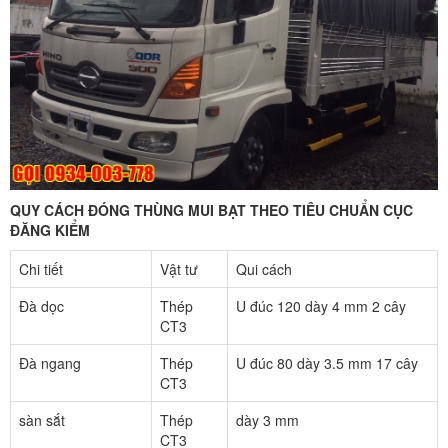
QUY CÁCH ĐÓNG THÙNG MUI BẠT THEO TIÊU CHUẨN CỤC
ĐĂNG KIỂM
Chi tiết
Vật tư
Qui cách
Đà dọc
Thép
U đúc 120 dày 4 mm 2 cây
CT3
Đà ngang
Thép
U đúc 80 dày 3.5 mm 17 cây
CT3
sàn sắt
Thép
dày 3 mm
CT3