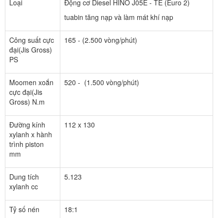
Loại
Động cơ Diesel HINO J05E - TE (Euro 2)
tuabin tăng nạp và làm mát khí nạp
Công suất cực
165 - (2.500 vòng/phút)
đại(Jis Gross)
PS
Moomen xoắn
520 - (1.500 vòng/phút)
cực đại(Jis
Gross) N.m
Đường kính
112 x 130
xylanh x hành
trình piston
mm
Dung tích
5.123
xylanh cc
Tỷ số nén
18:1