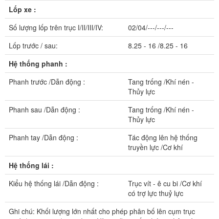
Lốp xe :
Số lượng lốp trên trục I/II/III/IV:
02/04/---/---/---
Lốp trước / sau:
8.25 - 16 /8.25 - 16
Hệ thống phanh :
Phanh trước /Dẫn động :
Tang trống /Khí nén -
Thủy lực
Phanh sau /Dẫn động :
Tang trống /Khí nén -
Thủy lực
Phanh tay /Dẫn động :
Tác động lên hệ thống
truyền lực /Cơ khí
Hệ thống lái :
Kiểu hệ thống lái /Dẫn động :
Trục vít - ê cu bi /Cơ khí
có trợ lực thuỷ lực
Ghi chú: Khối lượng lớn nhất cho phép phân bố lên cụm trục