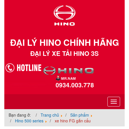
ĐẠI LÝ HINO CHÍNH HÃNG
ĐẠI LÝ XE TẢI HINO 3S
Toggle
navigati
Bạn đang ở:
Trang chủ
Sản phẩm
Hino 500 series
xe hino FG gắn cẩu