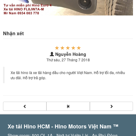
Nhận xét
Nguyễn Hoàng
Thứ sáu, 27 Tháng 7 2018
Xe tải hino là xe tải hàng đầu cho người Việt Nam. Hỗ trợ tối đa, nhiều
ưu đãi. Hỗ trợ trả góp.
Xe tải Hino HCM - Hino Motors Việt Nam ™️
Show room: 500 QL 1A - Ngã tư Vườn Lài - An Phú Đông -