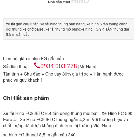
HINO
Nhà sản xuất
xe tải gắn cẩu 3 tấn, xe tải hino thùng bàn nâng, xe hino 6 tấn thùng cánh
dơi,thùng xe chở balet , xe tải thùng mở bữngxe hino FG 9,4 TẤN thùng dài
8,5 m gắn cẩu
Liên hệ giá xe hino FG gắn cẩu
0934 003 778
Số điện thoại:
[Mr Nam]
Tận tình + Chu đáo + Cho vay 80% giá trị xe + Hân hạnh được
phục vụ quý khách !
Chi tiết sản phẩm
Xe tải Hino FC9JETC 6.4 tấn đóng thùng mui bạt - Xe Hino FC 500
Euro 4 - Xe Hino FC9JETC thùng ngắn 4,3m: Với thương hiệu và
chất lượng đã được khẳng định trên thị trường Việt Nam
xe hino FG thungf 8,5 m gắn cẩu 340