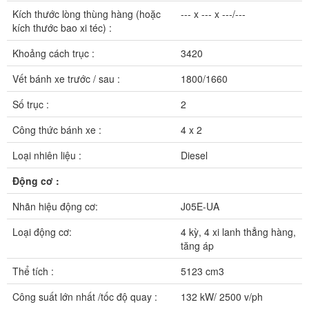
Kích thước lòng thùng hàng (hoặc
--- x --- x ---/---
kích thước bao xi téc) :
Khoảng cách trục :
3420
Vết bánh xe trước / sau :
1800/1660
Số trục :
2
Công thức bánh xe :
4 x 2
Loại nhiên liệu :
Diesel
Động cơ :
Nhãn hiệu động cơ:
J05E-UA
Loại động cơ:
4 kỳ, 4 xi lanh thẳng hàng,
tăng áp
Thể tích :
5123 cm3
Công suất lớn nhất /tốc độ quay :
132 kW/ 2500 v/ph