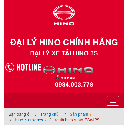
ĐẠI LÝ HINO CHÍNH HÃNG
ĐẠI LÝ XE TẢI HINO 3S
Toggle
navigati
Bạn đang ở:
Trang chủ
Sản phẩm
Hino 500 series
xe tải hino 9 tấn FG8JPSL