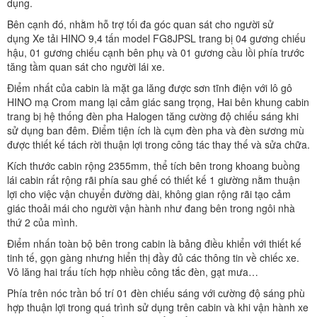
dụng.
Bên cạnh đó, nhằm hỗ trợ tối đa góc quan sát cho người sử
dụng Xe tải HINO 9,4 tấn model FG8JPSL trang bị 04 gương chiếu
hậu, 01 gương chiếu cạnh bên phụ và 01 gương cầu lồi phía trước
tăng tầm quan sát cho người lái xe.
Điểm nhất của cabin là mặt ga lăng được sơn tĩnh điện với lô gô
HINO mạ Crom mang lại cảm giác sang trọng, Hai bên khung cabin
trang bị hệ thống đèn pha Halogen tăng cường độ chiếu sáng khi
sử dụng ban đêm. Điểm tiện ích là cụm đèn pha và đèn sương mù
được thiết kế tách rời thuận lợi trong công tác thay thế và sửa chữa.
Kích thước cabin rộng 2355mm, thể tích bên trong khoang buồng
lái cabin rất rộng rãi phía sau ghế có thiết kế 1 giường nằm thuận
lợi cho việc vận chuyển đường dài, không gian rộng rãi tạo cảm
giác thoải mái cho người vận hành như đang bên trong ngôi nhà
thứ 2 của mình.
Điểm nhấn toàn bộ bên trong cabin là bảng điều khiển với thiết kế
tinh tế, gọn gàng nhưng hiển thị đầy đủ các thông tin về chiếc xe.
Vô lăng hai trấu tích hợp nhiều công tắc đèn, gạt mưa…
Phía trên nóc trần bố trí 01 đèn chiếu sáng với cường độ sáng phù
hợp thuận lợi trong quá trình sử dụng trên cabin và khi vận hành xe