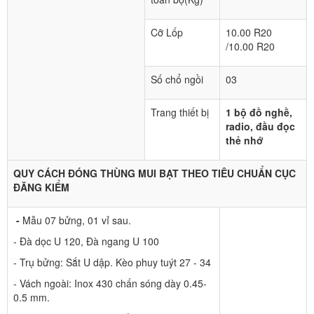
Cỡ Lốp
10.00 R20
/10.00 R20
Số chổ ngồi
03
Trang thiết bị
1 bộ đồ nghề,
radio, đầu đọc
thẻ nhớ
QUY CÁCH ĐÓNG THÙNG MUI BẠT THEO TIÊU CHUẨN CỤC
ĐĂNG KIỂM
-
Mẫu 07 bửng, 01 vỉ sau.
- Đà dọc U 120, Đà ngang U 100
- Trụ bửng: Sắt U dập. Kèo phuy tuýt 27 - 34
- Vách ngoài: Inox 430 chấn sóng dày 0.45-
0.5 mm.