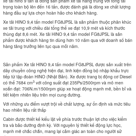
xe tải hino 9 tấn là dòng sản phẩm xe tải hàng trung với tổng tải
trọng toàn bộ lên đến 16 tấn, được đánh giá là dòng xe chất lượng
hàng đầu sự lựa chọn hoàn hảo cho khách hàng.
Xe tải HINO 9,4 tấn model FG8JPSL là sản phẩm thuộc phân khúc
xe tải trung với chiều dài tổng thể xe đạt 10,9 mét và kích thước
thùng đạt 8,6 mét. Xe tải HINO 9,4 tấn model FG8JPSL là sản
phẩm được khách hàng tin dùng hơn 10 năm qua với doanh số bán
hàng tăng trưởng liên tục qua mỗi năm.
Sản phẩm Xe tải HINO 9,4 tấn model FG8JPSL được sản xuất trên
dây chuyền công nghệ hiện đại, linh kiện đồng bộ nhập khẩu trực
tiếp từ tập đoàn HINO (Nhật Bản). Xe được trang bị động cơ Diesel
3
có thể 7684 cm
với công suất đạt 235Ps/2500rpm và mô men
xoắn đạt: 706N.m/1500rpm giúp xe hoạt động mạnh mẽ, bền bỉ và
tiết kiệm nhiên liệu trên mọi cung đường.
Với những ưu điểm vượt trội về chất lượng, sự ổn định và mức tiêu
hao nhiên liệu rất thấp
Cabin được thiết kế kiểu lật về phía trước thuận lợi cho việc kiểm
tra và bảo dưỡng định kỳ. Với nguyên lý thiết kế động lực học,
mạnh mẽ chắc chắn, mang lại cảm giác an toàn cho người sử