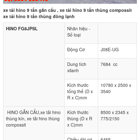
xe tải hino 9 tấn gắn cẩu , xe tải hino 9 tấn thùng compossit
xe tải hino 9 tấn thùng đông lạnh
HINO FG8JPSL
Nhãn hiệu -
Số loại
Động Cơ
J08E-UG
Dung tích
7684 cc
xilanh
Kích thước
10780 x 2500 x
tổng thể (D x
3540
R x C)mm
HINO GẮN CẨU,xe tải hino
Kích thước
8500 x 2345 x
thùng kín, xe tải hino thùng
thùng (D x R
775/2150
compossit
x C)mm
Chiều dài cơ
6465