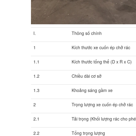
I.
Thông số chính
1
Kích thước xe cuốn ép chở rác
1.1
Kích thước tổng thể (D x R x C)
1.2
Chiều dài cơ sở
1.3
Khoảng sáng gầm xe
2
Trọng lượng xe cuốn ép chở rác
2.1
Tải trọng (Khối lượng rác cho ph
2.2
Tổng trọng lượng