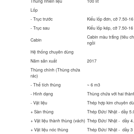
Thùng nhiên liệu
100 lít
Lốp
- Trục trước
Kiểu lốp đơn, cỡ 7.50-16
- Trục sau
Kiểu lốp kép, cỡ 7.50-16
Cabin màu trắng (tiêu chu
Cabin
ngồi
Hệ thống chuyên dùng
Năm sản xuất
2017
Thùng chính (Thùng chứa
rác)
- Thể tích thùng
~ 6 m3
- Hình dạng
Thùng chứa với hai thà
- Vật liệu
Thép hợp kim chuyên dù
+ Sàn thùng
Thép Đức/ Nhật - dầy 5
+ Vật liệu thành thùng (vách)
Thép Đức/ Nhật - dầy 
+ Vật liệu nóc thùng
Thép Đức/ Nhật - dầy 