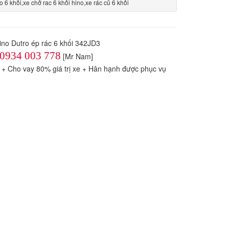
no 6 khối,xe chở rac 6 khối hino,xe rác cũ 6 khối
Hino Dutro ép rác 6 khối 342JD3
0934 003 778
[Mr Nam]
́o + Cho vay 80% giá trị xe + Hân hạnh được phục vụ