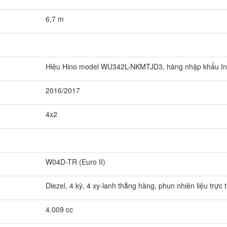
6,7 m
Hiệu Hino model WU342L-NKMTJD3, hàng nhập khẩu Indo
2016/2017
4x2
W04D-TR (Euro II)
Diezel, 4 kỳ, 4 xy-lanh thẳng hàng, phun nhiên liệu trực
4.009 cc