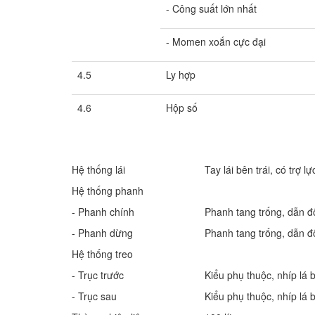
- Công suất lớn nhất
- Momen xoắn cực đại
4.5
Ly hợp
4.6
Hộp số
Hệ thống lái
Tay lái bên trái, có trợ lự
Hệ thống phanh
- Phanh chính
Phanh tang trống, dẫn độ
- Phanh dừng
Phanh tang trống, dẫn độ
Hệ thống treo
- Trục trước
Kiểu phụ thuộc, nhíp lá 
- Trục sau
Kiểu phụ thuộc, nhíp lá 