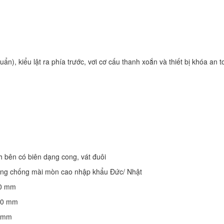
ẩn), kiểu lật ra phía trước, vơi cơ cấu thanh xoắn và thiết bị khóa an t
nh bên có biên dạng cong, vát đuôi
ng chống mài mòn cao nhập khẩu Đức/ Nhật
.0 mm
4.0 mm
3 mm