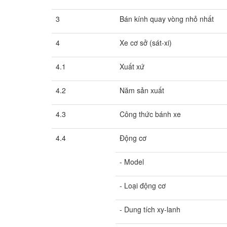
3
Bán kính quay vòng nhỏ nhất
4
Xe cơ sở (sát-xi)
4.1
Xuất xứ
4.2
Năm sản xuất
4.3
Công thức bánh xe
4.4
Động cơ
- Model
- Loại động cơ
- Dung tích xy-lanh