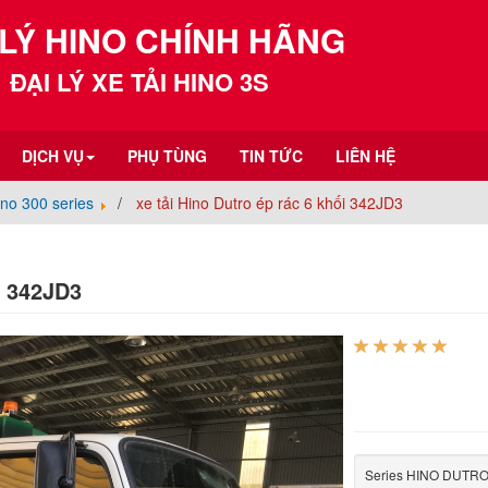
 LÝ HINO CHÍNH HÃNG
ĐẠI LÝ XE TẢI HINO 3S
DỊCH VỤ
PHỤ TÙNG
TIN TỨC
LIÊN HỆ
ino 300 series
xe tải Hino Dutro ép rác 6 khối 342JD3
 342JD3
Series HINO DUTRO 30