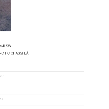
C9JLSW
NO FC CHASSI DÀI
085
990