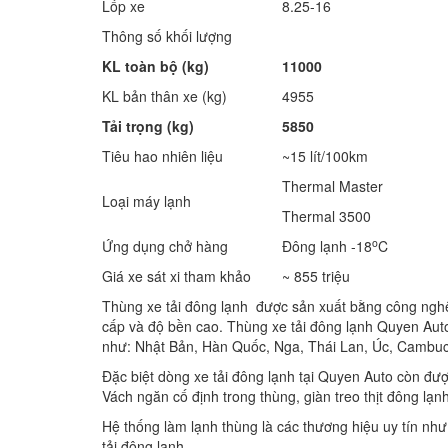
Lốp xe
8.25-16
Thông số khối lượng
KL toàn bộ (kg)
11000
KL bản thân xe (kg)
4955
Tải trọng (kg)
5850
Tiêu hao nhiên liệu
~15 lít/100km
Thermal Master
Loại máy lạnh
Thermal 3500
o
Ứng dụng chở hàng
Đông lạnh -18
C
Giá xe sát xi tham khảo
~ 855 triệu
Thùng xe tải đông lạnh được sản xuất bằng công nghệ
cấp và độ bền cao. Thùng xe tải đông lạnh Quyen Auto
như: Nhật Bản, Hàn Quốc, Nga, Thái Lan, Úc, Cambu
Đặc biệt dòng xe tải đông lạnh tại Quyen Auto còn đư
Vách ngăn cố định trong thùng, giàn treo thịt đông l
Hệ thống làm lạnh thùng là các thương hiệu uy tí
tải đông lạnh.