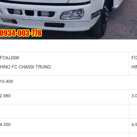
FC9JJSW
F
HINO FC CHASSI TRUNG
HI
10.400
2.980
3.
4.350
4.