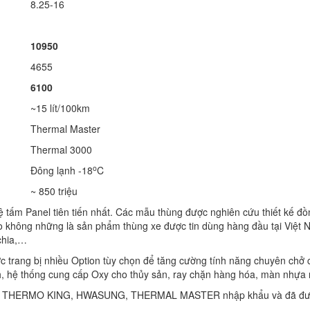
8.25-16
10950
4655
6100
~15 lít/100km
Thermal Master
Thermal 3000
o
Đông lạnh -18
C
~ 850 triệu
 tấm Panel tiên tiến nhất. Các mẫu thùng được nghiên cứu thiết kế đồ
 không những là sản phẩm thùng xe được tin dùng hàng đầu tại Việt N
chia,…
ợc trang bị nhiều Option tùy chọn để tăng cường tính năng chuyên chở 
ạnh, hệ thống cung cấp Oxy cho thủy sản, ray chặn hàng hóa, màn nhựa
n như THERMO KING, HWASUNG, THERMAL MASTER nhập khẩu và đã được