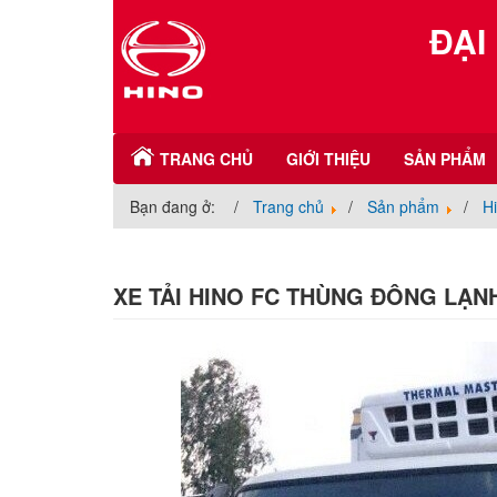
ĐẠI
TRANG CHỦ
GIỚI THIỆU
SẢN PHẨM
Bạn đang ở:
Trang chủ
Sản phẩm
H
XE TẢI HINO FC THÙNG ĐÔNG LẠN