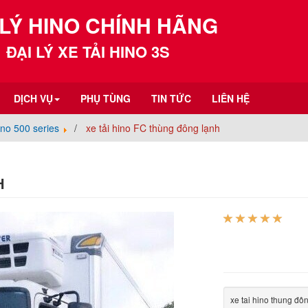
 LÝ HINO CHÍNH HÃNG
ĐẠI LÝ XE TẢI HINO 3S
DỊCH VỤ
PHỤ TÙNG
TIN TỨC
LIÊN HỆ
ino 500 series
xe tải hino FC thùng đông lạnh
H
xe tai hino thung đô