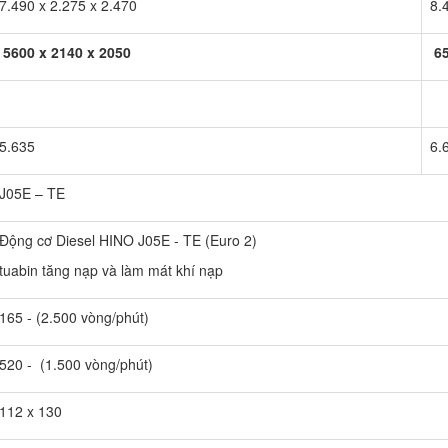
7.490 x 2.275 x 2.470
8.
5600 x 2140 x 2050
65
5.635
6.
J05E – TE
Động cơ Diesel HINO J05E - TE (Euro 2)
tuabin tăng nạp và làm mát khí nạp
165 - (2.500 vòng/phút)
520 - (1.500 vòng/phút)
112 x 130