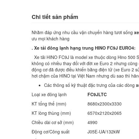
Chi tiết sản phẩm
Nhằm đáp ứng nhu cầu vận chuyển hàng tươi sống
xe
ưu mọi khách hàng
. Xe tải đông lạnh hạng trung HINO FC9J EURO4:
Xe tải HINO FC9J là model xe thuộc dòng Hino 500 Se
không có nhiều thay đổi với đời xe Euro 2 nhưng cũn
động cơ đã được điều khiển bằng điện tử (xe Euro 2 sử
hơi chậm của HINO tại Việt Nam nhưng dù sao thì hãng
Các thông số kỹ thuật đặc trưng của các dòng
x
Loại xe đông lạnh
FC9JLTC
KT tổng thể (mm)
8680x2300x3330
KT lòng thùng (mm)
6570x2120x2065
Chiều dài cơ sở (mm)
4990
Động cơ/Công suất
J05E-UA/132kW