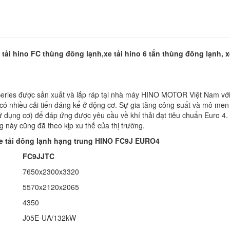
 tải hino FC thùng đông lạnh,xe tải hino 6 tấn thùng đông lạnh, x
ries được sản xuất và lắp ráp tại nhà máy HINO MOTOR Việt Nam với c
g có nhiều cải tiến đáng kể ở động cơ. Sự gia tăng công suất và mô m
 dụng cơ) để đáp ứng được yêu cầu về khí thải đạt tiêu chuẩn Euro 4. 
 này cũng đã theo kịp xu thế của thị trường.
e tải đông lạnh hạng trung HINO FC9J EURO4
FC9JJTC
7650x2300x3320
5570x2120x2065
4350
J05E-UA/132kW