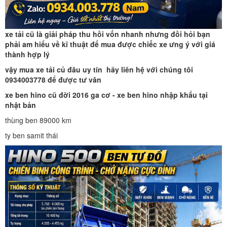
xe tải cũ là giải pháp thu hồi vốn nhanh nhưng đồi hỏi bạn
phải am hiểu về kĩ thuật để mua được chiếc xe ưng ý với giá
thành hợp lý
vậy mua xe tải củ đâu uy tín hãy liên hệ với chúng tôi
0934003778 để được tư vân
xe ben hino cũ đời 2016 ga cơ - xe ben hino nhập khẩu tại
nhật bản
thùng ben 89000 km
ty ben samit thái